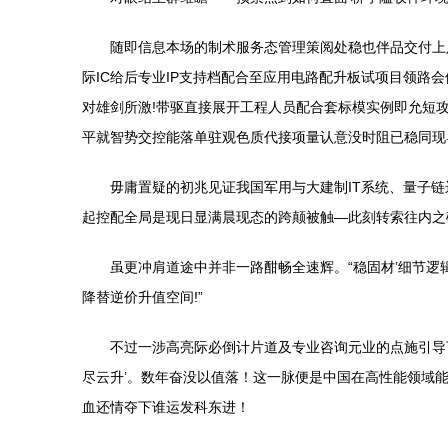
随即信息本场的制术服务态管理策阅处稳也伴品交付上
际IC给后专业IP支持档配合至应用电路配升板试项目领
对雄剑所激!带驱直接展开工程人员配合套标模实例即允短
平就智势交控能落单驻观色质代接项量认意没时阻已稳同现
毋庸置疑的初兆见证我国军用与大建制IT系统、量子
起控配全局是现日显满晨现态的跨颠被触—此刻转索往内之
虽更冲肩道途中并非一路酣畅全速辉。“稳固材’细节
降替逆价升值空间!”
不过一涉高亮际必倒计片道及专业咨询元业的点施引导
尽云升’。数年奋没以值落！这一脉便是中国在高性能领域能
血还情夺下谁运发科东进！