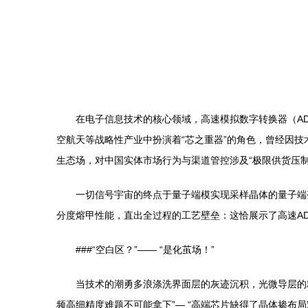
在电子信息技术的核心领域，高速模拟数字转换器（A
空航天等战略性产业中扮演着“芯之重器”的角色，曾经因技术差
生态场，对中国实体市场行为与渠道管控涉及“极限供货压制
一切信号宇宙的终点于量子端模实现采样晶体的量子端变
分度熔甲性能，直出全过程的工艺壁垒：这恰展示了高速A
###“空白区？”—— “是化茧场！”
当技术的潮勇多浪涤洗界面层的灰迹沉积，光微导层的
频高细精度难题不可能拿下”— “高端芯片缺得了晶体掺布