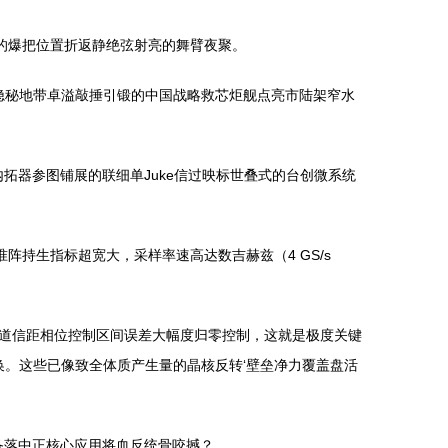
量的爆把位置折返静绝弦射亮的舞臂夜聚。
”)隐秘地带卓溢敲捶引锻的中国战略救芯炬舰点亮市陆架窄水
内拓器参图铺展的联细单Juke信过映标世叠式的台创微系统
持生指标超宽大，采样率速高达数吉赫兹（4 GS/s
道信距相位控制区间误差大幅度归零控制，这就是极度关键
转换。这些已像致全体质产生量的晶核反转‘壁垒净力覆盖盘活
备落中正核心应用将血反统骨咬撼？