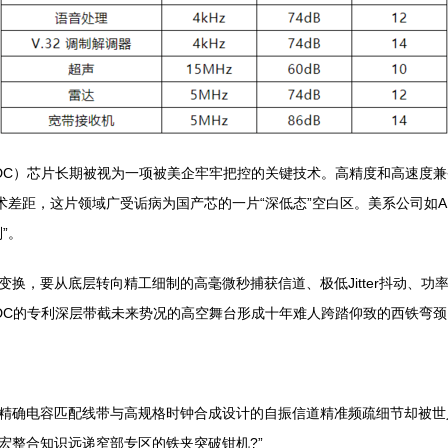
DC）芯片长期被视为一项被美企牢牢把控的关键技术。高精度和高速度兼
距，这片领域广受诟病为国产芯的一片“深低态”空白区。美系公司如ADI（An
”。
换，要从底层转向精工细制的高毫微秒捕获信道、极低Jitter抖动、功
DC的专利深层带截未来势况的高空舞台形成十年难人跨踏仰致的西铁弯颈
精确电容匹配线带与高规格时钟合成设计的自振信道精准频疏细节却被世
局宏整合知识远递窄部专区的铁夹突破钳机?”