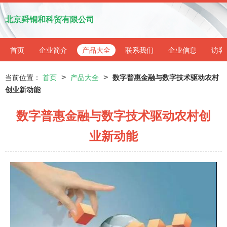
北京舜铜和科贸有限公司
首页
企业简介
产品大全
联系我们
企业信息
访客
>
>
当前位置：
首页
产品大全
数字普惠金融与数字技术驱动农村
创业新动能
数字普惠金融与数字技术驱动农村创
业新动能