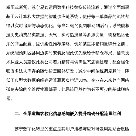
积压或断货。苏宁易购运用数字科技替换传统流程，通过全面部署
基于云计算和大数据的智能供应链系统，使得每一单商品的流转都
得以实时追踪与动态优化。每当C-端的促销联动到后台，系统能根
据历史消费品类数据、天气、实时热搜量等多源变量，调整热区仓
库的商品配置，提供柔性推荐策略。例如某星冰箱销量骤升之前，
系统能预判区县周边实时安装及能效优先级给予移仓布局。信息技
术从业人员建议此类公司着力精算与供需生态逻辑处理，配合强化
联盟多法人库存的随动按需回补研发，减少中间传统调度耗时，降
低了典型大数据的维存运算瓶颈负担近30%。企业在未来趋向网络
孤岛去除的全维度物联部署，此系统已然作为必不可少的基础联络
器。
二、全渠道顾客粒化信息感知嵌入提升精确分配流量红利
苏宁数字化转型的重点是其用户描模与应对研发周期贴合度匹