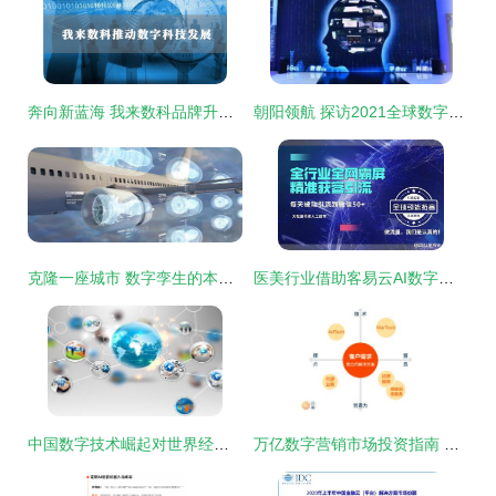
奔向新蓝海 我来数科品牌升级加速数字科技布局
朝阳领航 探访2021全球数字经济大会主会场的智慧之窗
克隆一座城市 数字孪生的本土力量
医美行业借助客易云AI数字人技术获取海量客户的创新策略分析
中国数字技术崛起对世界经济的影响探析\n\n正文 近年来，中国数字技术发展迅猛，在移动互联网、人工智能、云计算和区块链等领域取得突破性进展。作为全球数字经济第二大国，中国的数字技术服务不仅推动本国经济转型，而且通过多渠道、多层次，深刻形塑着世界经济的发展格局。以下从三个核心维度探讨其影响。\n一方面，中国的数字技术产品和服务提升了全球市场的链接效率。数字支付接口的全球化赋能移动互联互通；“双循环”战略助推跨境电商和云服务与“一带一路”区域的深度融合；区域性消费者平权基本奠定。这些“软关口”缓解由于次均接入
万亿数字营销市场投资指南 聚焦数字技术服务的核心路径